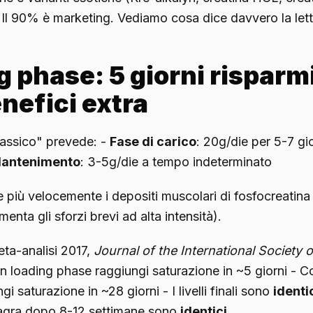
 Il 90% è marketing. Vediamo cosa dice davvero la lett
 phase: 5 giorni risparmi
nefici extra
classico" prevede: -
Fase di carico
: 20g/die per 5-7 gior
antenimento
: 3-5g/die a tempo indeterminato
e più velocemente i depositi muscolari di fosfocreatina
menta gli sforzi brevi ad alta intensità).
eta-analisi 2017,
Journal of the International Society 
on loading phase raggiungi saturazione in ~5 giorni - 
gi saturazione in ~28 giorni - I livelli finali sono
identi
agra dopo 8-12 settimane sono
identici