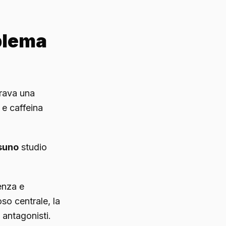
oblema
trava una
 e caffeina
suno
studio
tenza e
oso centrale, la
 antagonisti.