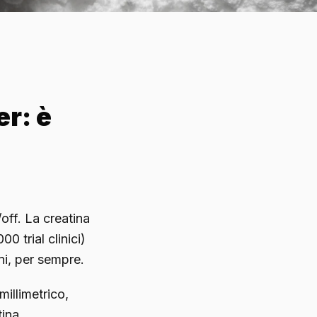
er: è
off. La creatina
0 trial clinici)
rni, per sempre.
illimetrico,
tina