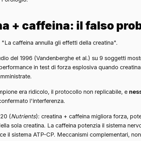
a + caffeina: il falso pr
 "La caffeina annulla gli effetti della creatina".
udio del 1996 (Vandenberghe et al.) su 9 soggetti mos
 performance in test di forza esplosiva quando creatina
mministrate.
pione era ridicolo, il protocollo non replicabile, e
nes
onfermato l'interferenza.
020 (
Nutrients
): creatina + caffeina migliora forza, po
ella sola creatina. La caffeina potenzia il sistema nerv
isce il sistema ATP-CP. Meccanismi complementari, non