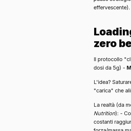
effervescente).
Loading
zero be
Il protocollo "
dosi da 5g) -
M
L'idea? Saturar
"carica" che ali
La realtà (da m
Nutrition
): - C
costanti raggiun
forza/massa m