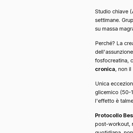
Studio chiave (
settimane. Gru
su massa magra
Perché? La cre
dell'assunzione
fosfocreatina, 
cronica
, non i
Unica eccezione
glicemico (50-
l'effetto è talm
Protocollo Bes
post-workout, n
quotidiana, non