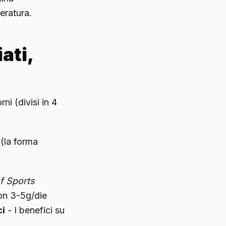
eratura.
ati,
ni (divisi in 4
 (la forma
of Sports
Con 3-5g/die
ci
- I benefici su