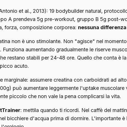
Antonio et al., 2013): 19 bodybuilder natural, protocoll
ppo A prendeva 5g pre-workout, gruppo B 5g post-work
, forza, composizione corporea:
nessuna differenza 
atina non è uno stimolante. Non "agisce" nel momento
. Funziona aumentando gradualmente le riserve muscol
che restano stabili per 24-48 ore. Quello che conta è l
l picco acuto.
 marginale: assumere creatina con carboidrati ad alto
100g) può aumentare leggermente l'uptake muscolare v
ente piccolo che non vale la pena complicarsi la vita.
tTrainer
: mettila quando ti ricordi. Nel caffè del matti
el bicchiere d'acqua prima di dormire. L'importante è
 l'orologio.