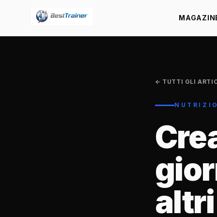
MAGAZIN
← TUTTI GLI ARTI
NUTRIZI
Crea
gior
altr