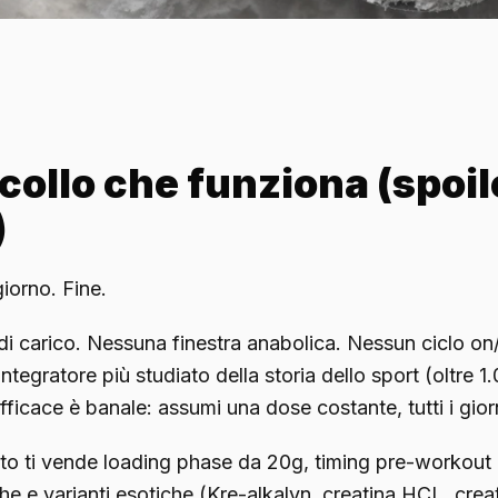
ocollo che funziona (spoil
)
iorno. Fine.
i carico. Nessuna finestra anabolica. Nessun ciclo on/
ntegratore più studiato della storia dello sport (oltre 1.00
efficace è banale: assumi una dose costante, tutti i gio
to ti vende loading phase da 20g, timing pre-workout m
he e varianti esotiche (Kre-alkalyn, creatina HCL, crea