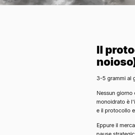
Il prot
noioso
3-5 grammi al g
Nessun giorno d
monoidrato è l'i
e il protocollo 
Eppure il merca
pause strategic