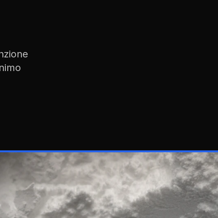
enzione
inimo