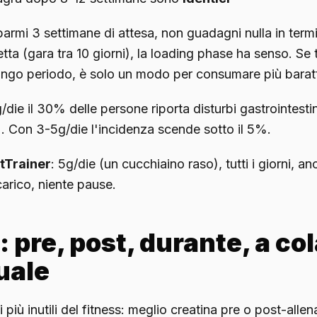
armi 3 settimane di attesa, non guadagni nulla in termin
retta (gara tra 10 giorni), la loading phase ha senso. Se t
lungo periodo, è solo un modo per consumare più barat
die il 30% delle persone riporta disturbi gastrointestin
). Con 3-5g/die l'incidenza scende sotto il 5%.
tTrainer
: 5g/die (un cucchiaino raso), tutti i giorni, an
carico, niente pause.
 pre, post, durante, a co
uale
i più inutili del fitness: meglio creatina pre o post-all