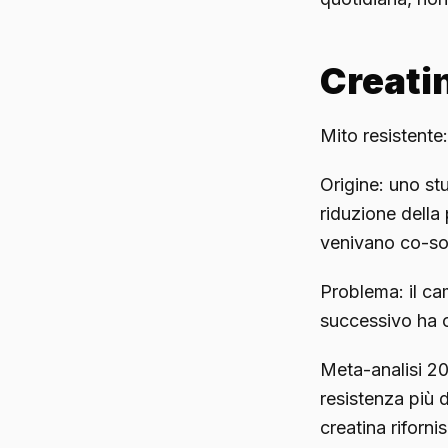
Creatin
Mito resistente:
Origine: uno st
riduzione della
venivano co-so
Problema: il cam
successivo ha c
Meta-analisi 2
resistenza più d
creatina riforn