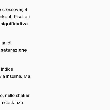
o crossover, 4
out. Risultati
significativa
.
ari di
a
saturazione
 indice
ia insulina. Ma
no, nello shaker
 la costanza