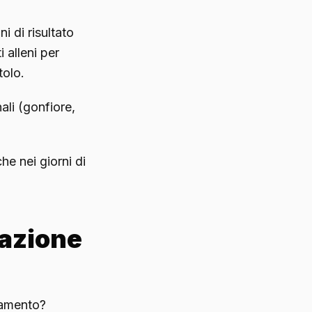
i di risultato
i alleni per
tolo.
ali (gonfiore,
che nei giorni di
lazione
enamento?