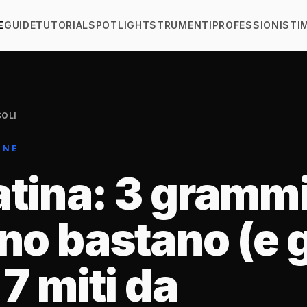
E
GUIDE
TUTORIAL
SPOTLIGHT
STRUMENTI
PROFESSIONISTI
COLI
ONE
tina: 3 grammi
no bastano (e g
i 7 miti da