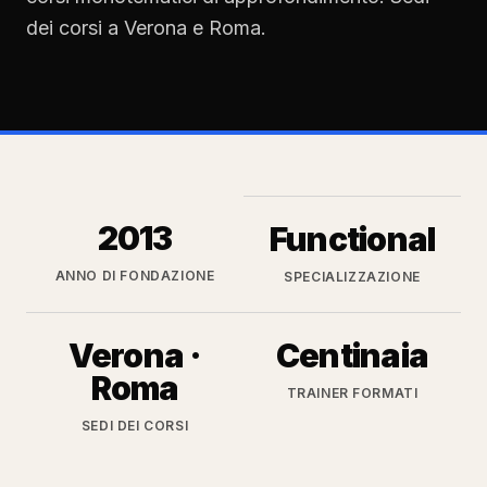
dei corsi a Verona e Roma.
2013
Functional
Anno di fondazione
Specializzazione
ANNO DI FONDAZIONE
SPECIALIZZAZIONE
Verona ·
Centinaia
Sedi dei corsi
Trainer formati
Roma
TRAINER FORMATI
SEDI DEI CORSI