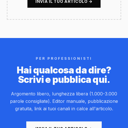
INVIA IL TUO ARTICOLO →
PER PROFESSIONISTI
Hai qualcosa da dire?
Scrivi e pubblica qui.
Argomento libero, lunghezza libera (1.000-3.000
parole consigliate). Editor manuale, pubblicazione
gratuita, link ai tuoi canali in calce all'articolo.