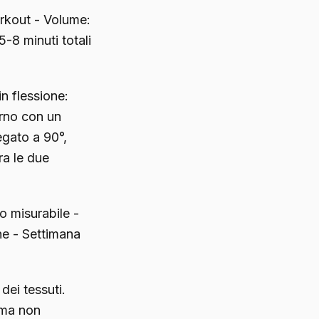
rkout - Volume:
-8 minuti totali
n flessione:
erno con un
egato a 90°,
ra le due
 misurabile -
ne - Settimana
dei tessuti.
 ma non