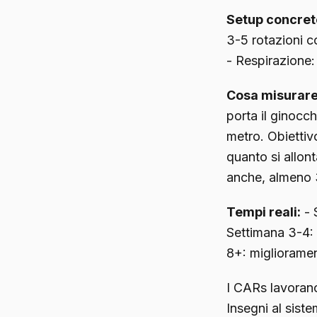
Setup concret
3-5 rotazioni c
- Respirazione:
Cosa misurare
porta il ginocc
metro. Obiettiv
quanto si allont
anche, almeno 
Tempi reali:
- 
Settimana 3-4: 
8+: migliorament
I CARs lavorano
Insegni al sis