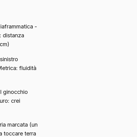
diaframmatica -
: distanza
 cm)
sinistro
etrica: fluidità
il ginocchio
ro: crei
tria marcata (un
a toccare terra