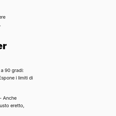
ere
.
er
a 90 gradi:
spone i limiti di
 - Anche
usto eretto,