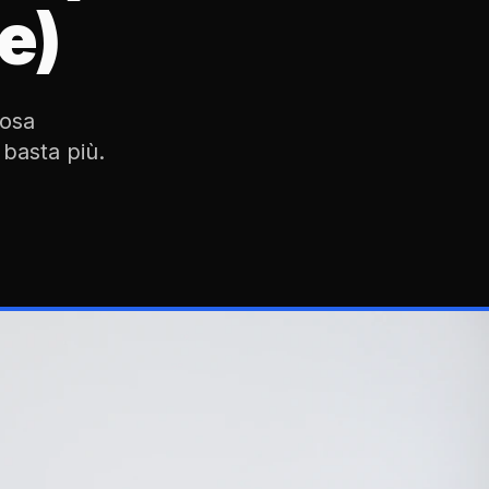
e)
Cosa
 basta più.