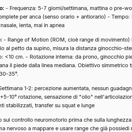
o:
- Frequenza: 5-7 giorni/settimana, mattina o pre-wo
omplete per anca (senso orario + antiorario) - Tempo: 5
 nasale, lenta, mai in apnea
:
- Range of Motion (ROM, cioè range di movimento) i
hio al petto da supino, misura la distanza ginocchio-st
o: <10 cm. - Rotazione interna: da prono, ginocchio pi
ana il piede dalla linea mediana. Obiettivo simmetrico t
30-35°.
Settimana 1-2: percezione aumentata, nessun guadagno
+5-10° rotazione, sensazione di "olio" nell'articolazio
i stabilizzati, transfer su squat e lunge
 sul controllo neuromotorio prima che sulla lunghezza 
tema nervoso a mappare e usare range che già possiedi