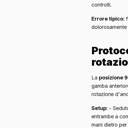
controlli.
Errore tipico:
f
dolorosamente le
Protoco
rotazi
La
posizione 
gamba anteriore 
rotazione d'anc
Setup:
- Seduto
entrambe a cont
mani dietro per