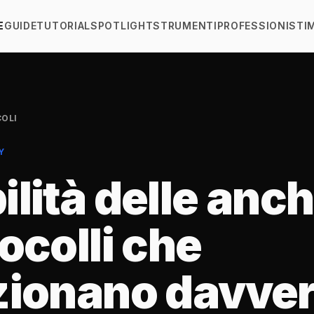
E
GUIDE
TUTORIAL
SPOTLIGHT
STRUMENTI
PROFESSIONISTI
COLI
Y
lità delle anch
ocolli che
zionano davver