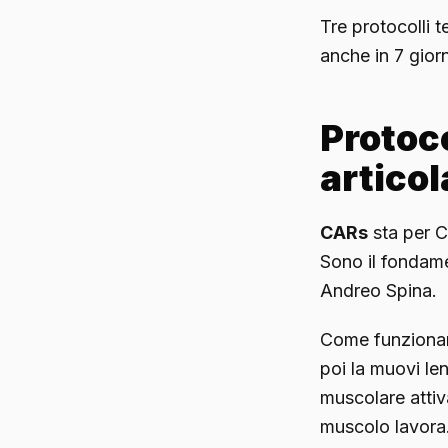
Tre protocolli t
anche in 7 gior
Protoco
articol
CARs
sta per Co
Sono il fondam
Andreo Spina.
Come funzionano:
poi la muovi le
muscolare attiv
muscolo lavora