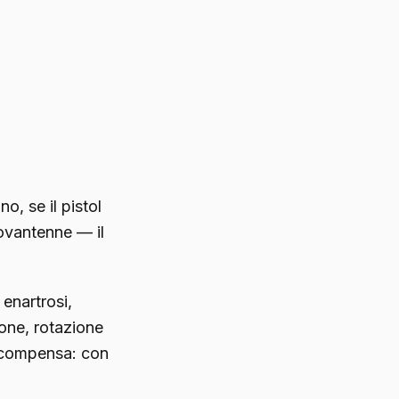
o, se il pistol
novantenne — il
enartrosi,
one, rotazione
o compensa: con