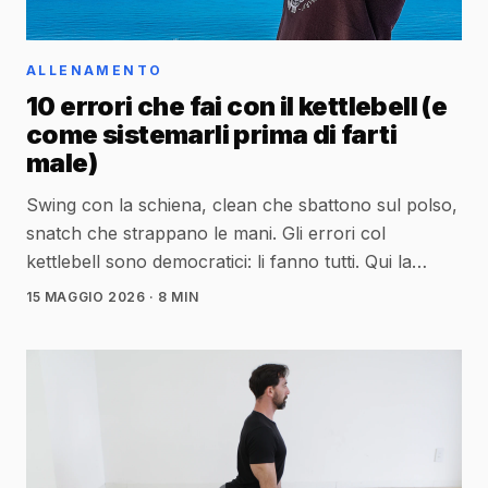
ALLENAMENTO
10 errori che fai con il kettlebell (e
come sistemarli prima di farti
male)
Swing con la schiena, clean che sbattono sul polso,
snatch che strappano le mani. Gli errori col
kettlebell sono democratici: li fanno tutti. Qui la
checklist per non essere tra quelli.
15 MAGGIO 2026
· 8 MIN