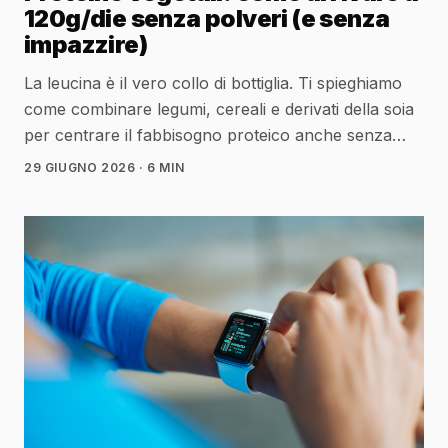
120g/die senza polveri (e senza
impazzire)
La leucina è il vero collo di bottiglia. Ti spieghiamo
come combinare legumi, cereali e derivati della soia
per centrare il fabbisogno proteico anche senza
carne — con tabelle pratiche e un meal prep da 4
29 GIUGNO 2026
· 6 MIN
pasti.