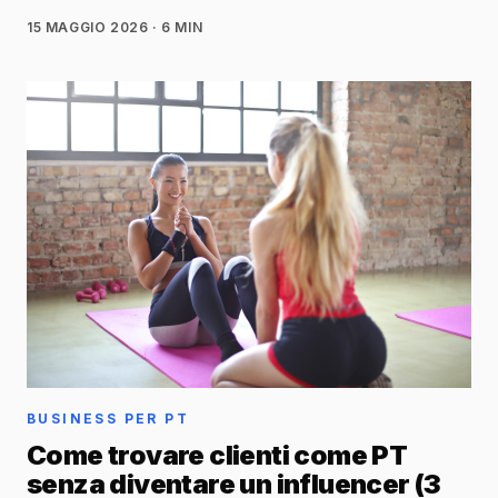
micro-test pratico per capirlo.
15 MAGGIO 2026
· 6 MIN
BUSINESS PER PT
Come trovare clienti come PT
senza diventare un influencer (3