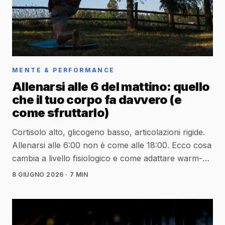
MENTE & PERFORMANCE
Allenarsi alle 6 del mattino: quello
che il tuo corpo fa davvero (e
come sfruttarlo)
Cortisolo alto, glicogeno basso, articolazioni rigide.
Allenarsi alle 6:00 non è come alle 18:00. Ecco cosa
cambia a livello fisiologico e come adattare warm-
up, timing caffeina e aspettative di carico.
8 GIUGNO 2026
· 7 MIN