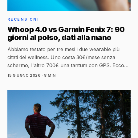
RECENSIONI
Whoop 4.0 vs Garmin Fenix 7: 90
giorni al polso, dati alla mano
Abbiamo testato per tre mesi i due wearable più
citati del wellness. Uno costa 30€/mese senza
schermo, l'altro 700€ una tantum con GPS. Ecco
cosa abbiamo imparato su HRV, battery life e utilità
15 GIUGNO 2026
· 8 MIN
reale per chi si allena.