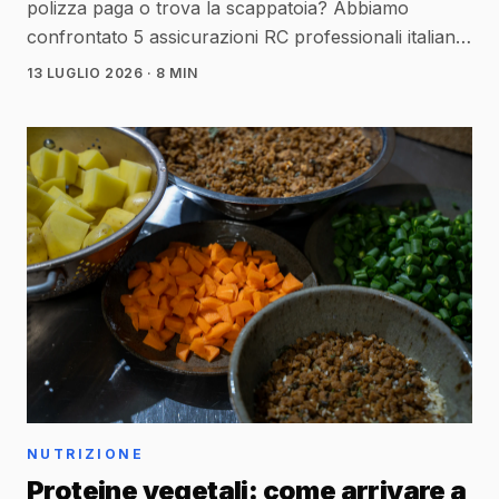
polizza paga o trova la scappatoia? Abbiamo
confrontato 5 assicurazioni RC professionali italiane:
massimali, esclusioni nascoste, costi reali.
13 LUGLIO 2026
· 8 MIN
NUTRIZIONE
Proteine vegetali: come arrivare a