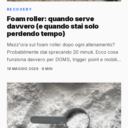
RECOVERY
Foam roller: quando serve
davvero (e quando stai solo
perdendo tempo)
Mezz'ora sul foam roller dopo ogni allenamento?
Probabilmente stai sprecando 20 minuti. Ecco cosa
funziona davvero per DOMS, trigger point e mobilità
— e cosa puoi eliminare.
18 MAGGIO 2026
· 8 MIN