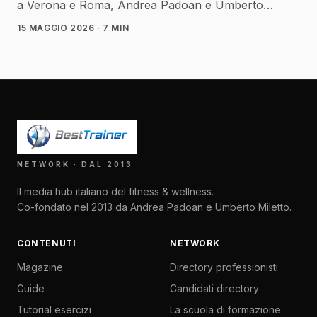
a Verona e Roma, Andrea Padoan e Umberto
Miletto riprendono il filo di BestTrainer Network — in
15 MAGGIO 2026
· 7 MIN
un formato nuovo. Magazine, guide settimanali, tool
AI e directory professionisti.
NETWORK · DAL 2013
Il media hub italiano del fitness & wellness.
Co-fondato nel 2013 da Andrea Padoan e Umberto Miletto.
CONTENUTI
NETWORK
Magazine
Directory professionisti
Guide
Candidati directory
Tutorial esercizi
La scuola di formazione